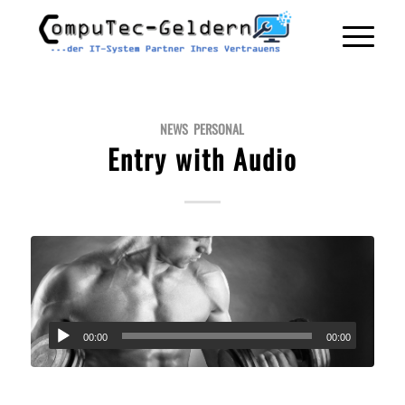
NEWS
,
PERSONAL
Entry with Audio
00:00
00:00
Lorem ipsum dolor sit amet, consectetuer adipiscing