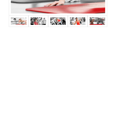
Lorem ipsum dolor sit amet, consectetuer adipiscing
elit. Aenean commodo ligula eget dolor. Aenean massa.
Cum sociis natoque penatibus et magnis dis parturient
montes, nascetur ridiculus mus. Donec quam felis,
ultricies nec, pellentesque eu, pretium quis, sem.
Nulla consequat massa quis enim.
Donec pede justo, fringilla vel, aliquet nec, vulputate
eget, arcu.
In enim justo, rhoncus ut, imperdiet a, venenatis
vitae, justo.
Nullam dictum felis eu pede mollis pretium. Integer