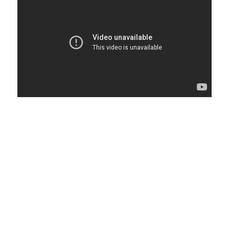
Lorem ipsum dolor sit amet, consectetuer adipiscing
elit. Aenean commodo ligula eget dolor. Aenean massa.
Cum sociis natoque penatibus et magnis dis parturient
montes, nascetur ridiculus mus. Donec quam felis,
ultricies nec, pellentesque eu, pretium quis, sem. Nulla
consequat massa quis enim. Donec pede justo, fringilla
vel, aliquet nec, vulputate eget, arcu. In enim justo,
rhoncus ut, imperdiet a, venenatis vitae, justo.