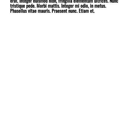
erat. Integer euismod nibh, fringilla elementum ultrices. Nunc
tristique pede. Morbi mattis. Integer mi odio, in metus.
Phasellus vitae mauris. Praesent nunc. Etiam et.
In hac habitasse platea dictumst. Vestibulum nibh wisi,
eu nulla. Pellentesque habitant morbi tristique
senectus et wisi. Sed ut justo. Sed dolor. Duis sed est.
Quisque cursus nunc. Ut aliquet, dui quis lectus nulla
erat id tortor. Cum sociis natoque penatibus et netus et
magnis dis parturient montes, nascetur ridiculus mus.
Praesent volutpat quam ante ullamcorper pede semper
sollicitudin quam molestie augue eu ante. Proin cursus
dignissim faucibus, erat velit libero at adipiscing wisi.
Maecenas eleifend justo a diam. Aliquam erat volutpat.
Praesent blandit vel, velit.
Mauris ac quam tempus ut, pellentesque dolor. Duis
commodo odio. Nam vestibulum faucibus velit sed
augue mi, nec tellus. Aenean ipsum ac tempor diam.
Fusce dui tellus, quis neque. Praesent magna diam,