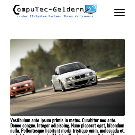
Vestibulum ante ipsum primis in metus. Curabitur nec ante.
Donec congue. Integer adipiscing. Nunc placerat eget, bibendum
nulla. Pellentesque habitant morbi tristique enim, malesuada et,