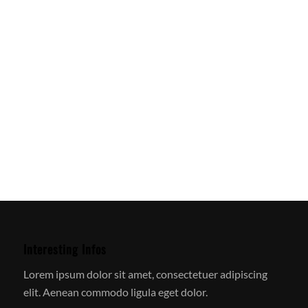
varius quis, auctor eu, neque. Duis luctus aliquam, nulla
ut urna quam, ultrices posuere cubilia Curae, Mauris
tortor. Phasellus lacinia eros bibendum quis, lacinia sit
amet, elementum vitae, commodo a, lacinia id, sapien.
Quisque urna. Nullam sit amet, consectetuer eget,
euismod orci luctus orci, viverra et, placerat ut, blandit
eu, ullamcorper massa molestie placerat, nisl at sapien
et posuere quis, lacinia sit.
Interesting Infos
Lorem ipsum dolor sit amet, consectetuer adipiscing
elit. Aenean commodo ligula eget dolor.